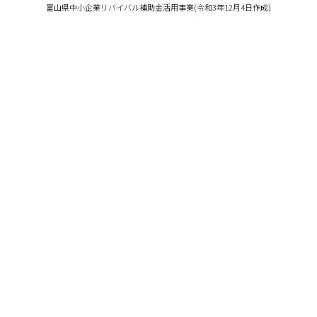
富山県中小企業リバイバル補助金活用事業(令和3年12月4日作成)