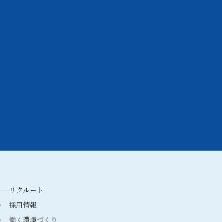
──リクルート
 採用情報
 働く環境づくり